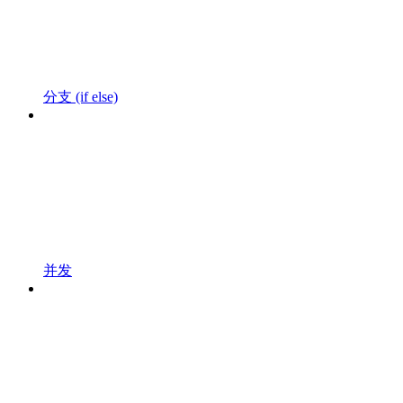
分支 (if else)
并发