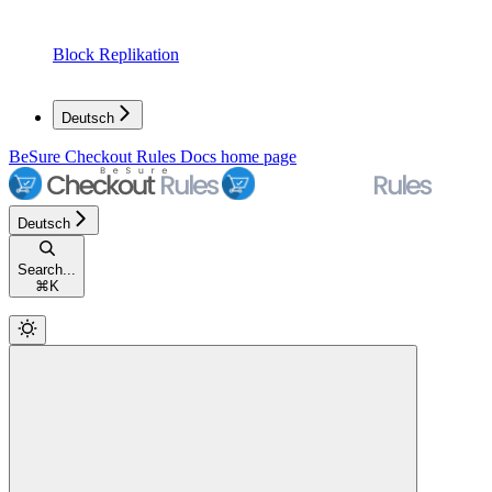
Block Replikation
Deutsch
BeSure Checkout Rules Docs
home page
Deutsch
Search...
⌘
K