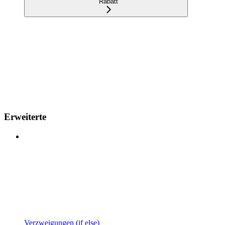
Rabatt
Erweiterte
Verzweigungen (if else)