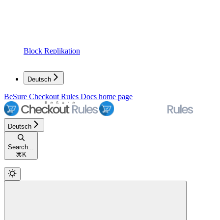
Block Replikation
Deutsch
BeSure Checkout Rules Docs
home page
Deutsch
Search...
⌘
K