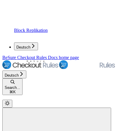
Block Replikation
Deutsch
BeSure Checkout Rules Docs
home page
Deutsch
Search...
⌘
K